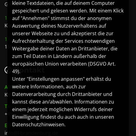
kleine Textdateien, die auf deinem Computer
Greifensteintagung
gespeichert und gelesen werden. Mit einem Klick
1. Januar 2027 | 15:00 Uhr ct
auf "Annehmen" stimmst du der anonymen
Katerfrühstück
Auswertung deines Nutzerverhaltens auf
unserer Webseite zu und akzeptierst die zur
14. Mai 2027 bis 18. Mai 2027
Aufrechterhaltung der Services notwendigen
159. Pfingstkongress in Coburg
Weitergabe deiner Daten an Drittanbieter, die
zum Teil Daten in Ländern außerhalb der
europäischen Union verarbeiten (DSGVO Art.
Kontakt
49).
Unter "Einstellungen anpassen" erhältst du
weitere Informationen, auch zur
Adresse:
Datenverarbeitung durch Drittanbieter und
Kirschenallee 23 | 14050 Berlin
kannst diese an/abwählen. Informationen zu
Telefon:
einem jederzeit möglichen Widerrufs deiner
+49 (0)30 304 60 63
Einwilligung findest du auch auch in unseren
Datenschutzhinweisen.
E-Mail:
info@l-brandenburg.de